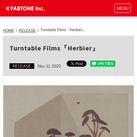
MENU
Turntable Films『Herbier』
HOME
/
RELEASE
/
Turntable Films『Herbier』
RELEASE
Nov.11.2020